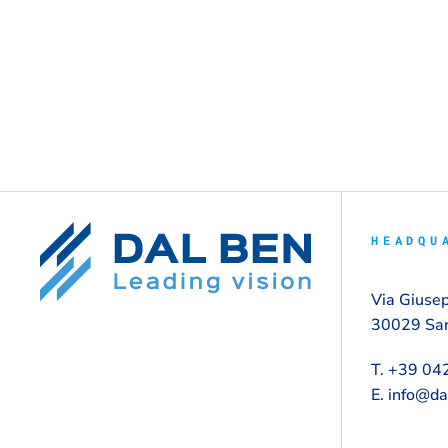
HEADQU
Via Giusep
30029 San 
T. +39 0
E. info@d