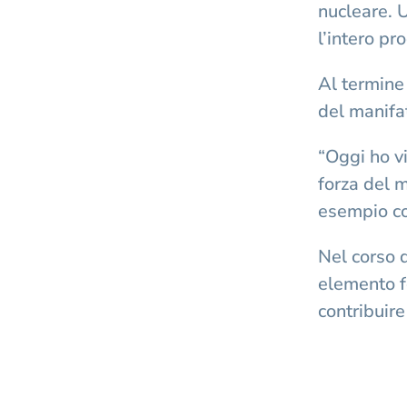
nucleare. 
l’intero pr
Al termine
del manifa
“Oggi ho v
forza del m
esempio co
Nel corso d
elemento f
contribuire