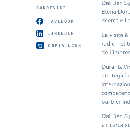
Dal Ben S.p
CONDIVIDI
Elena Dona
ricerca e 
FACEBOOK
LINKEDIN
La visita è
radici nel 
COPIA LINK
dell’impres
Durante l’i
strategici 
internazion
competenze
partner ind
Dal Ben S.p
e ricerca s